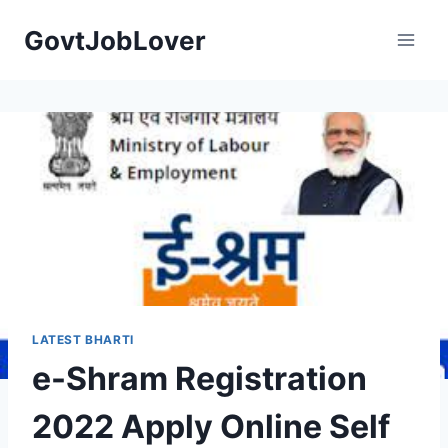
Skip
GovtJobLover
to
content
LATEST BHARTI
e-Shram Registration
2022 Apply Online Self