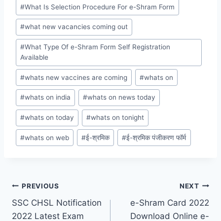
#
What Is Selection Procedure For e-Shram Form
#
what new vacancies coming out
#
What Type Of e-Shram Form Self Registration
Available
#
whats new vaccines are coming
#
whats on
#
whats on india
#
whats on news today
#
whats on today
#
whats on tonight
#
whats on web
#
ई-श्रमिक
#
ई-श्रमिक पंजीकरण फॉर्म
Post
PREVIOUS
NEXT
SSC CHSL Notification
e-Shram Card 2022
navigation
2022 Latest Exam
Download Online e-