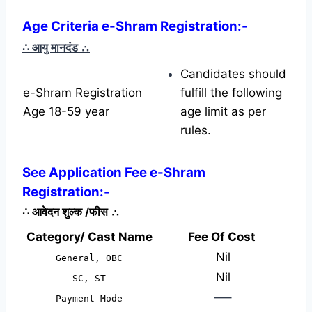
Age Criteria e-Shram Registration
:-
∴ आयु मानदंड
∴
Candidates should
e-Shram Registration
fulfill the following
Age 18-59 year
age limit as per
rules.
See Application Fee e-Shram
Registration:-
∴
आवेदन शुल्क /फीस
∴
Category/ Cast Name
Fee Of Cost
Nil
General, OBC
Nil
SC, ST
—–
Payment Mode